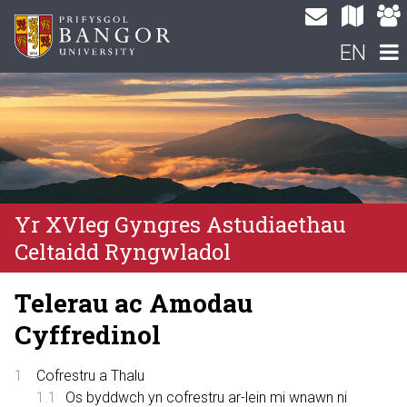
EN
Yr XVIeg Gyngres Astudiaethau
Celtaidd Ryngwladol
Telerau ac Amodau
Cyffredinol
Cofrestru a Thalu
Os byddwch yn cofrestru ar-lein mi wnawn ni