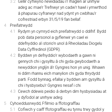
Gellir cyflwyno newidiadau i’r rhaglen ar unrhyw
adeg ac mae’r Trefnwyr yn cadw’r hawl i ymwrthod
â phapurau cyfranwyr nad ydynt yn cwblhau’r
cofrestriad erbyn 31/5/19 fan bellaf.
Preifatrwydd
Rydym yn cymryd eich preifatrwydd o ddifrif. Bydd
pob data personol a gyflenwir yn cael ei
ddefnyddio a’i storio’n unol â Rheoliadau Diogelu
Data Cyffredinol (GDPR).
Byddwn yn defnyddio’r wybodaeth a gawn ni
gennych chi i gysylltu â chi gyda gwybodaeth a
newyddion ynglŷn â’r Gyngres hon yn unig. Wnawn
ni ddim rhannu eich manylion chi gyda thrydydd
parti. Fodd bynnag, efallai y byddwn am gysylltu â
chi i hysbysebu’r Gyngres nesaf i chi.
Cewch ddewis peidio â derbyn dim hysbysiadau at
y dyfodol ar unrhyw adeg.
Cyhoeddusrwydd, Ffilmio a ffotograffau
Cofiwch y caiff ffotograffau eu tynnu trwy gydol y