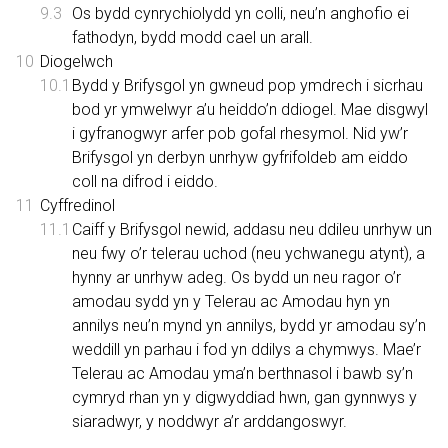
Os bydd cynrychiolydd yn colli, neu’n anghofio ei
fathodyn, bydd modd cael un arall.
Diogelwch
Bydd y Brifysgol yn gwneud pop ymdrech i sicrhau
bod yr ymwelwyr a’u heiddo’n ddiogel. Mae disgwyl
i gyfranogwyr arfer pob gofal rhesymol. Nid yw’r
Brifysgol yn derbyn unrhyw gyfrifoldeb am eiddo
coll na difrod i eiddo.
Cyffredinol
Caiff y Brifysgol newid, addasu neu ddileu unrhyw un
neu fwy o’r telerau uchod (neu ychwanegu atynt), a
hynny ar unrhyw adeg. Os bydd un neu ragor o’r
amodau sydd yn y Telerau ac Amodau hyn yn
annilys neu’n mynd yn annilys, bydd yr amodau sy’n
weddill yn parhau i fod yn ddilys a chymwys. Mae’r
Telerau ac Amodau yma’n berthnasol i bawb sy’n
cymryd rhan yn y digwyddiad hwn, gan gynnwys y
siaradwyr, y noddwyr a’r arddangoswyr.