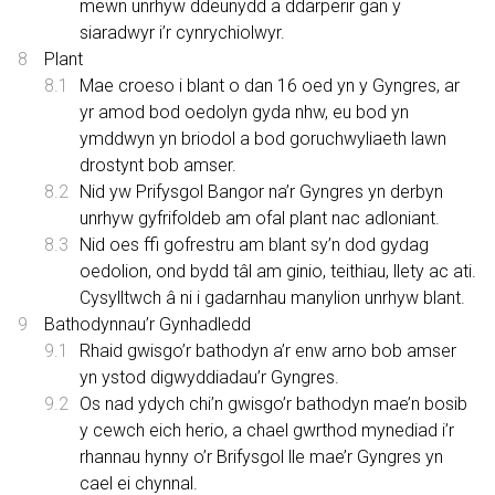
mewn unrhyw ddeunydd a ddarperir gan y
siaradwyr i’r cynrychiolwyr.
Plant
Mae croeso i blant o dan 16 oed yn y Gyngres, ar
yr amod bod oedolyn gyda nhw, eu bod yn
ymddwyn yn briodol a bod goruchwyliaeth lawn
drostynt bob amser.
Nid yw Prifysgol Bangor na’r Gyngres yn derbyn
unrhyw gyfrifoldeb am ofal plant nac adloniant.
Nid oes ffi gofrestru am blant sy’n dod gydag
oedolion, ond bydd tâl am ginio, teithiau, llety ac ati.
Cysylltwch â ni i gadarnhau manylion unrhyw blant.
Bathodynnau’r Gynhadledd
Rhaid gwisgo’r bathodyn a’r enw arno bob amser
yn ystod digwyddiadau’r Gyngres.
Os nad ydych chi’n gwisgo’r bathodyn mae’n bosib
y cewch eich herio, a chael gwrthod mynediad i’r
rhannau hynny o’r Brifysgol lle mae’r Gyngres yn
cael ei chynnal.