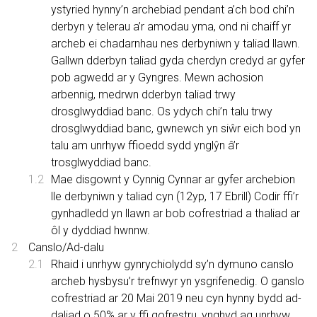
ystyried hynny’n archebiad pendant a’ch bod chi’n
derbyn y telerau a’r amodau yma, ond ni chaiff yr
archeb ei chadarnhau nes derbyniwn y taliad llawn.
Gallwn dderbyn taliad gyda cherdyn credyd ar gyfer
pob agwedd ar y Gyngres. Mewn achosion
arbennig, medrwn dderbyn taliad trwy
drosglwyddiad banc. Os ydych chi’n talu trwy
drosglwyddiad banc, gwnewch yn siŵr eich bod yn
talu am unrhyw ffioedd sydd ynglŷn â’r
trosglwyddiad banc.
Mae disgownt y Cynnig Cynnar ar gyfer archebion
lle derbyniwn y taliad cyn (12yp, 17 Ebrill) Codir ffi’r
gynhadledd yn llawn ar bob cofrestriad a thaliad ar
ôl y dyddiad hwnnw.
Canslo/Ad-dalu
Rhaid i unrhyw gynrychiolydd sy’n dymuno canslo
archeb hysbysu’r trefnwyr yn ysgrifenedig. O ganslo
cofrestriad ar 20 Mai 2019 neu cyn hynny bydd ad-
daliad o 50% ar y ffi gofrestru, ynghyd ag unrhyw