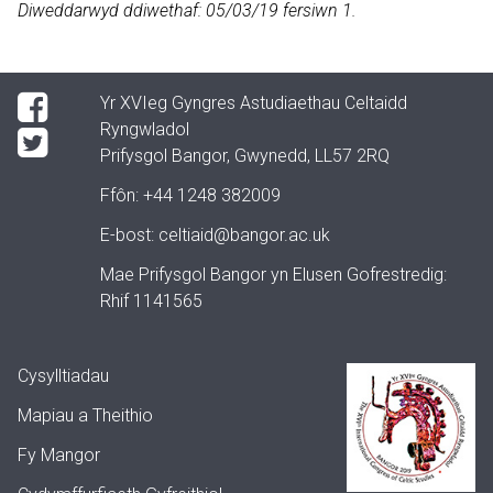
Diweddarwyd ddiwethaf: 05/03/19 fersiwn 1.
Yr XVIeg Gyngres Astudiaethau Celtaidd
Ryngwladol
Prifysgol Bangor, Gwynedd, LL57 2RQ
Ffôn:
+44 1248 382009
E-bost:
celtiaid@bangor.ac.uk
Mae Prifysgol Bangor yn Elusen Gofrestredig:
Rhif 1141565
Cysylltiadau
Mapiau a Theithio
Fy Mangor