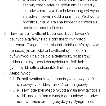
sesiwn, mae’n arfer da gofyn am ganiatâd y
siaradwr/siaradwyr. Gochelwch rhag cyflwyno’r
siaradwyr mewn modd anghynnes. Peidiwch â
phostio lluniau o eraill na fyddech chi wedi eu
postio ohonoch chi eich hun.
Hawlfraint a Hawlfraint Ddeallusol Bydd llawer o’r
deunydd a gyflwynir ac a ddosberthir yn ystod
sesiynau’r Gyngres (e.e. taflenni, sleidiau, sy’n cynnwys
syniadau) yn amodol ar hawlfraint sy’n eiddo i’r
cyflwynydd. Rhaid peidio â defnyddio, dosbarthu,
addasu na chyhoeddi deunyddiau o’r fath heb
gydnabyddiaeth a chaniatâd llawn y perchennog.
Atebolrwydd
Eu safbwyntiau nhw eu hunain yw safbwyntiau’r
siaradwyr, y noddwyr a/neu’r arddangoswyr.
Ni allwn dderbyn atebolrwydd am unrhyw gyngor a
roddir, nac am farn a fynegir gan unrhyw siaradwr,
noddwr a/neu arddangosydd yn y Gyngres neu