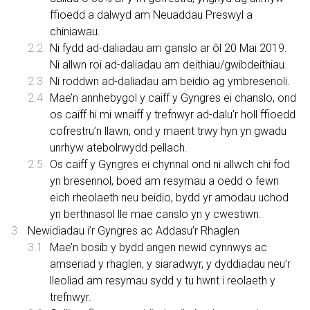
ffioedd a dalwyd am Neuaddau Preswyl a
chiniawau.
Ni fydd ad-daliadau am ganslo ar ôl 20 Mai 2019.
Ni allwn roi ad-daliadau am deithiau/gwibdeithiau.
Ni roddwn ad-daliadau am beidio ag ymbresenoli.
Mae’n annhebygol y caiff y Gyngres ei chanslo, ond
os caiff hi mi wnaiff y trefnwyr ad-dalu’r holl ffioedd
cofrestru’n llawn, ond y maent trwy hyn yn gwadu
unrhyw atebolrwydd pellach.
Os caiff y Gyngres ei chynnal ond ni allwch chi fod
yn bresennol, boed am resymau a oedd o fewn
eich rheolaeth neu beidio, bydd yr amodau uchod
yn berthnasol lle mae canslo yn y cwestiwn.
Newidiadau i’r Gyngres ac Addasu’r Rhaglen
Mae’n bosib y bydd angen newid cynnwys ac
amseriad y rhaglen, y siaradwyr, y dyddiadau neu’r
lleoliad am resymau sydd y tu hwnt i reolaeth y
trefnwyr.