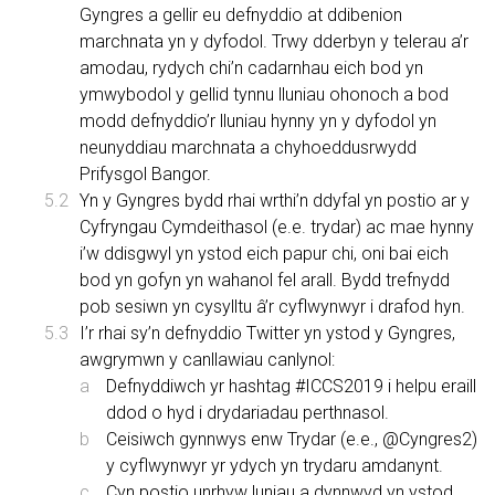
Gyngres a gellir eu defnyddio at ddibenion
marchnata yn y dyfodol. Trwy dderbyn y telerau a’r
amodau, rydych chi’n cadarnhau eich bod yn
ymwybodol y gellid tynnu lluniau ohonoch a bod
modd defnyddio’r lluniau hynny yn y dyfodol yn
neunyddiau marchnata a chyhoeddusrwydd
Prifysgol Bangor.
Yn y Gyngres bydd rhai wrthi’n ddyfal yn postio ar y
Cyfryngau Cymdeithasol (e.e. trydar) ac mae hynny
i’w ddisgwyl yn ystod eich papur chi, oni bai eich
bod yn gofyn yn wahanol fel arall. Bydd trefnydd
pob sesiwn yn cysylltu â’r cyflwynwyr i drafod hyn.
I’r rhai sy’n defnyddio Twitter yn ystod y Gyngres,
awgrymwn y canllawiau canlynol:
Defnyddiwch yr hashtag #ICCS2019 i helpu eraill
ddod o hyd i drydariadau perthnasol.
Ceisiwch gynnwys enw Trydar (e.e., @Cyngres2)
y cyflwynwyr yr ydych yn trydaru amdanynt.
Cyn postio unrhyw luniau a dynnwyd yn ystod