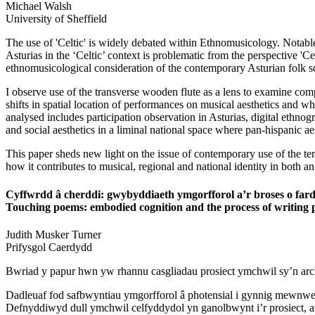
Michael
Walsh
University of Sheffield
The use of 'Celtic' is widely debated within Ethnomusicology. Notab
Asturias in the ‘Celtic’ context is problematic from the perspective 'Ce
ethnomusicological consideration of the contemporary Asturian folk s
I observe use of the transverse wooden flute as a lens to examine comp
shifts in spatial location of performances on musical aesthetics and wh
analysed includes participation observation in Asturias, digital ethnog
and social aesthetics in a liminal national space where pan-hispanic aest
This paper sheds new light on the issue of contemporary use of the term
how it contributes to musical, regional and national identity in both a
Cyffwrdd â cherddi: gwybyddiaeth ymgorfforol a’r broses o far
Touching poems: embodied cognition and the process of writing 
Judith
Musker Turner
Prifysgol Caerdydd
Bwriad y papur hwn yw rhannu casgliadau prosiect ymchwil sy’n arc
Dadleuaf fod safbwyntiau ymgorfforol â photensial i gynnig mewnwele
Defnyddiwyd dull ymchwil celfyddydol yn ganolbwynt i’r prosiect, ar 