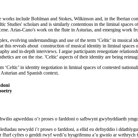
le works include Bohlman and Stokes, Wilkinson and, in the Iberian co
ltic Studies' scholars and is similarly contentious in the liminal spaces
cene. Arias-Cano's work on the flute in Asturias, and emerging work fr
lex, evolving understandings and use of the term ‘Celtic’ in musical id
at this reveals about construction of musical identity in liminal spaces 
raphy and in-depth interviews. I argue participants renegotiate relations
hetics are on the rise. 'Celtic' aspects of their identity are being reimag
 ‘Celtic’ in identity negotiation in liminal spaces of contested national
n Asturian and Spanish context.
ddoni
poetry
hwilio agweddau o’r proses o farddoni o safbwynt gwybyddiaeth ymgor
diadau newydd i’r proses o farddoni, a ellid eu defnyddio i ddatblyg
ffurf cyfres o gerddi rwyf wedi’u hysgrifennu a’u gwnïo ar wrthrych t