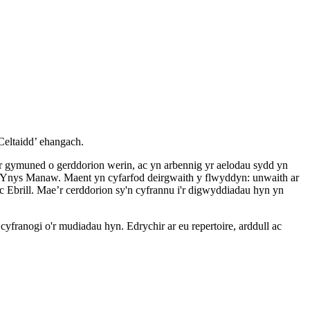
Celtaidd’ ehangach.
r gymuned o gerddorion werin, ac yn arbennig yr aelodau sydd yn
 Ynys Manaw. Maent yn cyfarfod deirgwaith y flwyddyn: unwaith ar
Ebrill. Mae’r cerddorion sy'n cyfrannu i'r digwyddiadau hyn yn
cyfranogi o'r mudiadau hyn. Edrychir ar eu repertoire, arddull ac