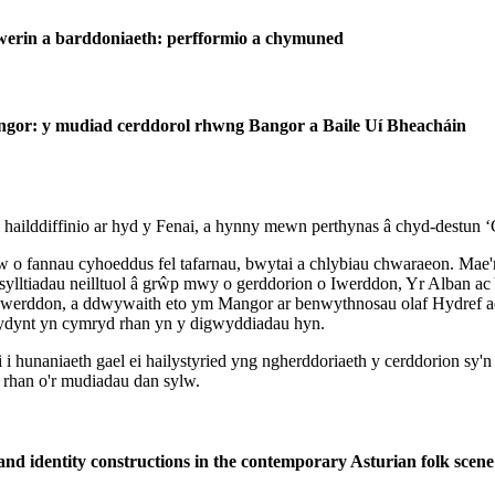
 werin a barddoniaeth: perfformio a chymuned
gor: y mudiad cerddorol rhwng Bangor a Baile Uí Bheacháin
 hailddiffinio ar hyd y Fenai, a hynny mewn perthynas â chyd-destun ‘
 o fannau cyhoeddus fel tafarnau, bwytai a chlybiau chwaraeon. Mae'
lltiadau neilltuol â grŵp mwy o gerddorion o Iwerddon, Yr Alban ac
Iwerddon, a ddwywaith eto ym Mangor ar benwythnosau olaf Hydref ac 
ydynt yn cymryd rhan yn y digwyddiadau hyn.
i hunaniaeth gael ei hailystyried yng ngherddoriaeth y cerddorion sy'n 
 rhan o'r mudiadau dan sylw.
nd identity constructions in the contemporary Asturian folk scene