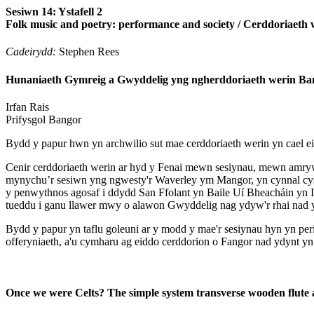
Sesiwn 14: Ystafell 2
Folk music and poetry: performance and society / Cerddoriaeth
Cadeirydd:
Stephen Rees
Hunaniaeth Gymreig a Gwyddelig yng ngherddoriaeth werin Ban
Irfan
Rais
Prifysgol Bangor
Bydd y papur hwn yn archwilio sut mae cerddoriaeth werin yn cael ei
Cenir cerddoriaeth werin ar hyd y Fenai mewn sesiynau, mewn amryw
mynychu’r sesiwn yng ngwesty'r Waverley ym Mangor, yn cynnal cysy
y penwythnos agosaf i ddydd San Ffolant yn Baile Uí Bheacháin yn 
tueddu i ganu llawer mwy o alawon Gwyddelig nag ydyw'r rhai nad 
Bydd y papur yn taflu goleuni ar y modd y mae'r sesiynau hyn yn peri 
offeryniaeth, a'u cymharu ag eiddo cerddorion o Fangor nad ydynt yn
Once we were Celts? The simple system transverse wooden flute a