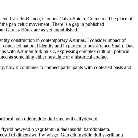
ntext, Castelo-Blanco, Campos Calvo-Sotelo, Colmeiro. The place of
 of the pan-celtic movement. There is a gap in published
om García-Flórez are as yet unpublished.
entity construction in contemporary Asturias. I consider impact of
of contested national identity and in particular post-Franco Spain. Data
hips with Asturian folk music, expressing complex cultural, political
ined as something either nostalgic or a historical artefact.
ity, how it continues to connect participants with contested pasts and
fforol, gan ddefnyddio dull ymchwil celfyddydol.
u ffyrdd newydd o ysgrifennu a dadansoddi barddoniaeth.
ecstil tri dimensiwn i’w wisgo. Gan ddefnyddio dull ysgrifennu